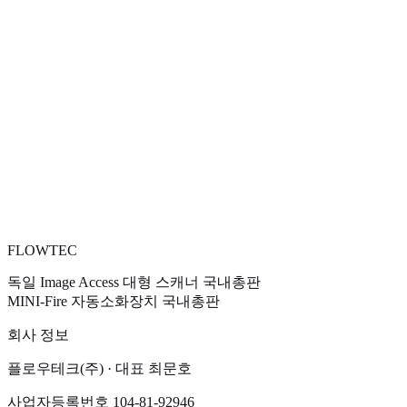
LED 광원 · IR/UV Free
원본을 손상시키지 않는 친환경 저발열 조명
국내 공식 기술지원
플로우테크의 설치·교육·유지보수 원스톱 서비스
문의하기
02-858-5147
FLOW
TEC
독일 Image Access 대형 스캐너 국내총판
MINI-Fire 자동소화장치 국내총판
회사 정보
플로우테크
(주) · 대표
최문호
사업자등록번호
104-81-92946