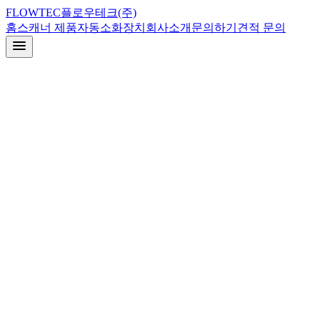
FLOW
TEC
플로우테크(주)
홈
스캐너 제품
자동소화장치
회사소개
문의하기
견적 문의
1994
Image Access 설립
21+
취급 스캐너 라인업